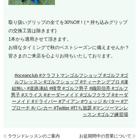
取り扱いグリップの全てを30%Off！(＊持ち込みグリップ
の交換工賃は除きます)
1本から適用させて頂きます。
お得なタイミングで秋のベストシーズンに備えませんか？
皆さまのご来店を心よりお待ちいたしております。
#oceanclub #クラフトマンゴルフショップ #ゴルフ #ゴ
ルフレッスン #ゴルフショップ #ティーチングプロ #凍
結怖い #道路凍結 #積雪 #ゴルフ男子 #織田信亮 #ゴルフ
男子 #スライス #オーダーメイド #ゴルフクラブ #オーダ
ーメイド #ドライバー #アイアン #ウェッジ #パター #ア
プローチ #バンカー #Twitter #打ち放題 #マンツーマンレ
ッスン #ゴルフ練習場
ラウンドレッスンのご案内
お盆期間中の営業について