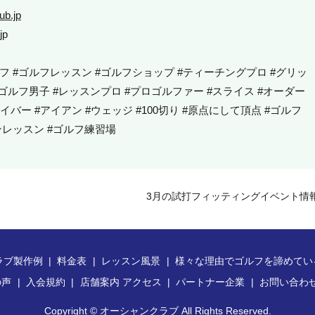
ub.jp
jp
フ #ゴルフレッスン #ゴルフショップ #ティーチングプロ #グリッ
ゴルフ男子 #レッスンプロ #プロゴルファー #スライス #オーダー
イバー #アイアン #ウェッジ #100切り #原点にして頂点 #ゴルフ
ンレッスン #ゴルフ練習場
3月の試打フィッティングイベント情
ラブ製作例
料金表
レッスン風景
様々な理由でゴルフを諦めてい
の声
入会規約
店舗案内 アクセス
パートナー企業
お問い合わ
Copyright © オーシャンクラブ All Rights Reserved.