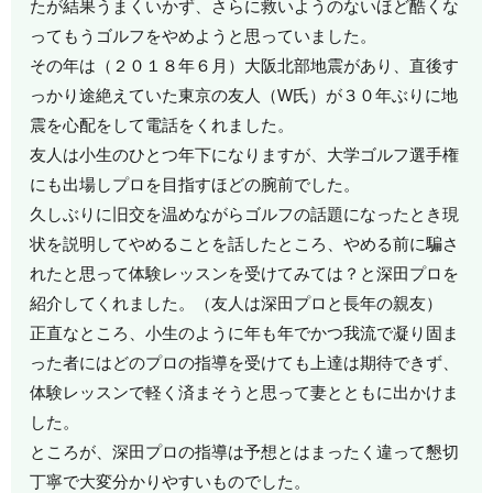
たが結果うまくいかず、さらに救いようのないほど酷くな
ってもうゴルフをやめようと思っていました。
その年は（２０１８年６月）大阪北部地震があり、直後す
っかり途絶えていた東京の友人（W氏）が３０年ぶりに地
震を心配をして電話をくれました。
友人は小生のひとつ年下になりますが、大学ゴルフ選手権
にも出場しプロを目指すほどの腕前でした。
久しぶりに旧交を温めながらゴルフの話題になったとき現
状を説明してやめることを話したところ、やめる前に騙さ
れたと思って体験レッスンを受けてみては？と深田プロを
紹介してくれました。（友人は深田プロと長年の親友）
正直なところ、小生のように年も年でかつ我流で凝り固ま
った者にはどのプロの指導を受けても上達は期待できず、
体験レッスンで軽く済まそうと思って妻とともに出かけま
した。
ところが、深田プロの指導は予想とはまったく違って懇切
丁寧で大変分かりやすいものでした。